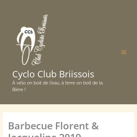
Aller
Mai
au
Men
contenu
Cyclo Club Briissois
À vélo on boit de l'eau, à terre on boit de la
Bière !
Barbecue Florent &