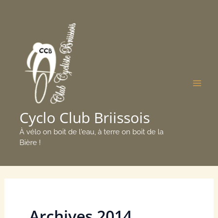
Aller
Mai
au
Men
contenu
Cyclo Club Briissois
À vélo on boit de l'eau, à terre on boit de la
Bière !
Archives 2014