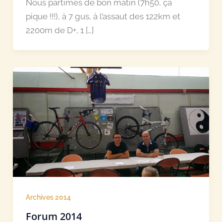
Nous partîmes de bon matin (7h50, ça
pique !!!), à 7 gus, à l’assaut des 122km et
2200m de D+, 1 […]
Archives 2014
Forum 2014