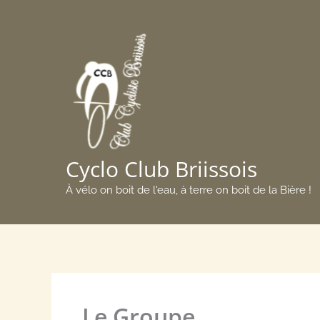
Aller
au
contenu
Cyclo Club Briissois
À vélo on boit de l'eau, à terre on boit de la Bière !
Le Groupe