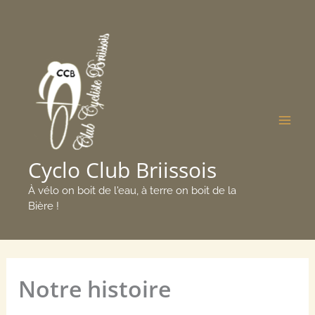
Aller
Mai
au
Men
contenu
Cyclo Club Briissois
À vélo on boit de l'eau, à terre on boit de la
Bière !
Notre histoire