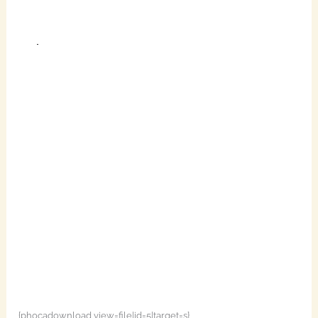
{phocadownload view=file|id=5|target=s}