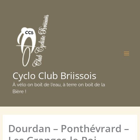
Aller
Mai
au
Men
contenu
Cyclo Club Briissois
À vélo on boit de l'eau, à terre on boit de la
Bière !
Dourdan – Ponthévrard –