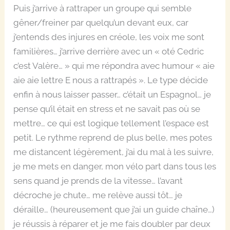
Puis j’arrive à rattraper un groupe qui semble
gêner/freiner par quelqu’un devant eux, car
j’entends des injures en créole, les voix me sont
familières… j’arrive derrière avec un « oté Cedric
c’est Valère… » qui me répondra avec humour « aie
aie aie lettre E nous a rattrapés ». Le type décide
enfin à nous laisser passer… c’était un Espagnol… je
pense qu’il était en stress et ne savait pas où se
mettre… ce qui est logique tellement l’espace est
petit. Le rythme reprend de plus belle, mes potes
me distancent légèrement, j’ai du mal à les suivre,
je me mets en danger, mon vélo part dans tous les
sens quand je prends de la vitesse… l’avant
décroche je chute… me relève aussi tôt… je
déraille… (heureusement que j’ai un guide chaîne…)
je réussis à réparer et je me fais doubler par deux