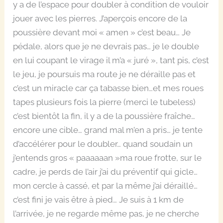
y a de l’espace pour doubler à condition de vouloir
jouer avec les pierres. J’aperçois encore de la
poussière devant moi « amen » c’est beau… Je
pédale, alors que je ne devrais pas… je le double
en lui coupant le virage il m’a « juré », tant pis, c’est
le jeu, je poursuis ma route je ne déraille pas et
c’est un miracle car ça tabasse bien…et mes roues
tapes plusieurs fois la pierre (merci le tubeless)
c’est bientôt la fin, il y a de la poussière fraîche…
encore une cible… grand mal m’en a pris… je tente
d’accélérer pour le doubler… quand soudain un
j’entends gros « paaaaaan »ma roue frotte, sur le
cadre, je perds de l’air j’ai du préventif qui gicle…
mon cercle à cassé, et par la même j’ai déraillé…
c’est fini je vais être à pied… Je suis à 1 km de
l’arrivée, je ne regarde même pas, je ne cherche