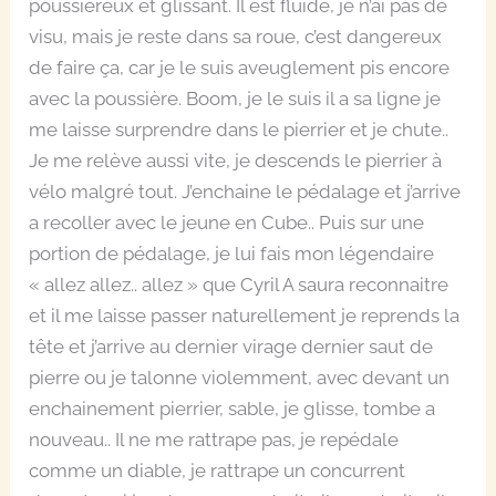
poussiéreux et glissant. Il est fluide, je n’ai pas de
visu, mais je reste dans sa roue, c’est dangereux
de faire ça, car je le suis aveuglement pis encore
avec la poussière. Boom, je le suis il a sa ligne je
me laisse surprendre dans le pierrier et je chute..
Je me relève aussi vite, je descends le pierrier à
vélo malgré tout. J’enchaine le pédalage et j’arrive
a recoller avec le jeune en Cube.. Puis sur une
portion de pédalage, je lui fais mon légendaire
« allez allez.. allez » que Cyril A saura reconnaitre
et il me laisse passer naturellement je reprends la
tête et j’arrive au dernier virage dernier saut de
pierre ou je talonne violemment, avec devant un
enchainement pierrier, sable, je glisse, tombe a
nouveau.. Il ne me rattrape pas, je repédale
comme un diable, je rattrape un concurrent