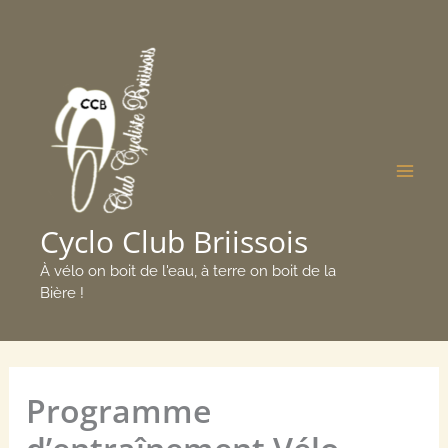
Aller
Mai
au
Men
contenu
Cyclo Club Briissois
À vélo on boit de l'eau, à terre on boit de la
Bière !
Programme