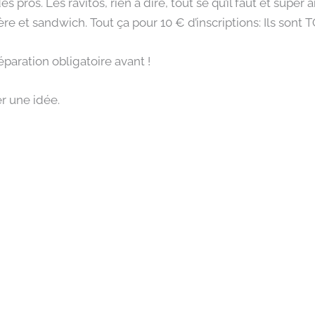
es pros. Les ravitos, rien à dire, tout se qu’il faut et sup
ère et sandwich. Tout ça pour 10 € d’inscriptions: Ils sont 
éparation obligatoire avant !
r une idée.