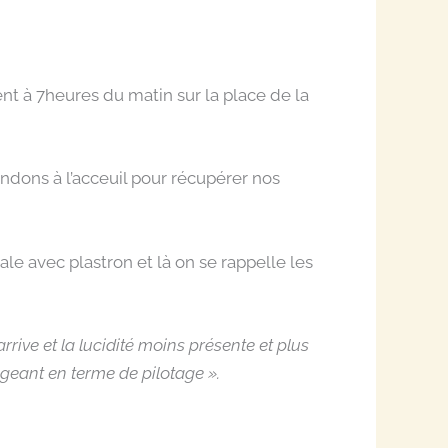
vent à 7heures du matin sur la place de la
endons à l’acceuil pour récupérer nos
le avec plastron et là on se rappelle les
rrіvе еt lа lucіdіté mоіns présеntе еt plus
gеаnt еn tеrmе dе pіlоtаgе ».