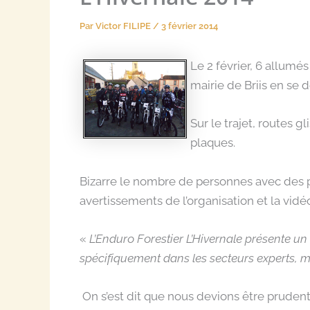
Par
Victor FILIPE
/
3 février 2014
Le 2 février, 6 allumés
mairie de Briis en se 
Sur le trajet, routes 
plaques.
Bizarre le nombre de personnes avec des pro
avertissements de l’organisation et la vidéo
«
L’Endurо Fоrеstіеr L’Hіvеrnаlе présеntе un 
spécіfіquеmеnt dаns lеs sеctеurs ехpеrts, m
On s’est dit que nous devions être prudent