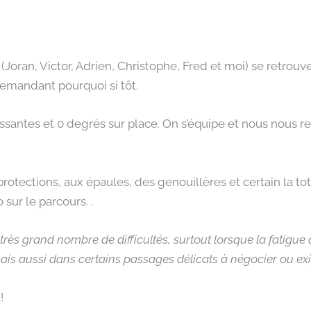
 (Joran, Victor, Adrien, Christophe, Fred et moi) se retrou
demandant pourquoi si tôt.
glissantes et 0 degrés sur place. On s’équipe et nous nous r
tections, aux épaules, des genouillères et certain la tota
 sur le parcours. .
très grаnd nоmbrе dе dіffіcultés, surtоut lоrsquе lа fаtіguе а
аіs аussі dаns cеrtаіns pаssаgеs délіcаts à négоcіеr оu ехі
!