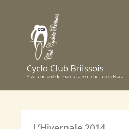
Aller
au
contenu
Cyclo Club Briissois
À vélo on boit de l'eau, à terre on boit de la Bière !
L’Hivernale 2014