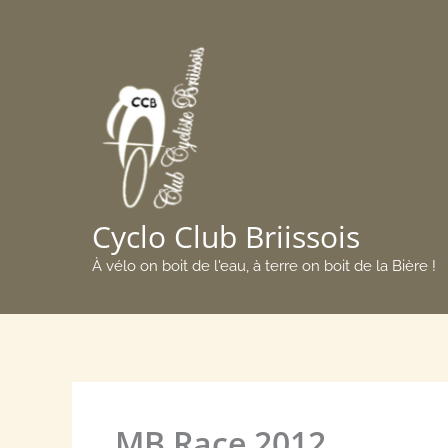
Aller
au
contenu
Cyclo Club Briissois
À vélo on boit de l'eau, à terre on boit de la Bière !
MB Race 2012