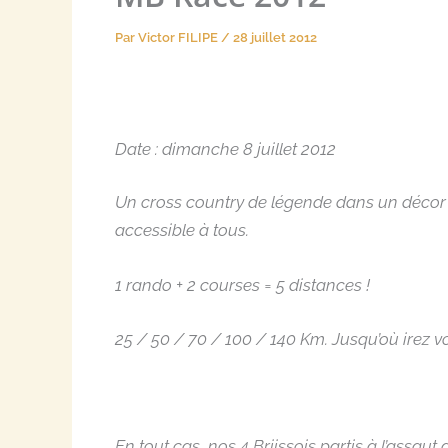
Par
Victor FILIPE
/
28 juillet 2012
Date : dimanche 8 juillet 2012
Un cross country de légende dans un décor à
accessible à tous.
1 rando + 2 courses = 5 distances !
25 / 50 / 70 / 100 / 140 Km. Jusqu’où irez v
En tout cas, nos 4 Briissois partis à l’assa