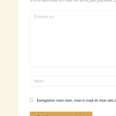
Votre adresse e-mail ne sera pas publiée.
L
Écrivez
ici…
Nom*
Enregistrer mon nom, mon e-mail et mon site 