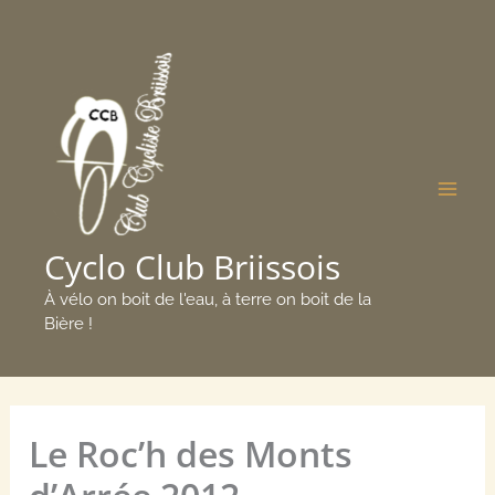
Aller
Mai
au
Men
contenu
Cyclo Club Briissois
À vélo on boit de l'eau, à terre on boit de la
Bière !
Le Roc’h des Monts