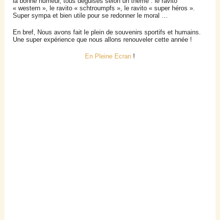
la bonne humeur, tous déguisés selon un thème : le ravito
« western », le ravito « schtroumpfs », le ravito « super héros ».
Super sympa et bien utile pour se redonner le moral …
En bref, Nous avons fait le plein de souvenirs sportifs et humains.
Une super expérience que nous allons renouveler cette année !
En Pleine Ecran
!