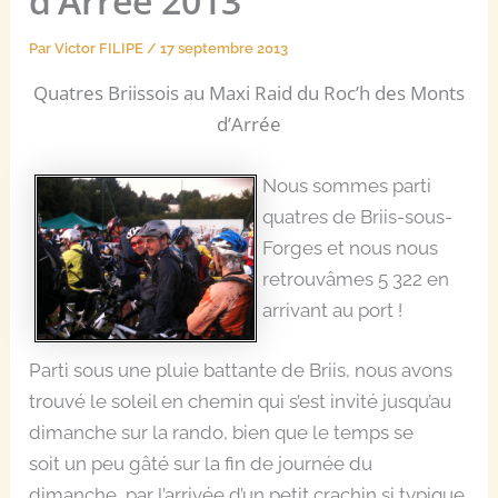
d’Arrée 2013
Par
Victor FILIPE
/
17 septembre 2013
Quatres Briissois au Maxi Raid du Roc’h des Monts
d’Arrée
Nous sommes parti
quatres de Briis-sous-
Forges et nous nous
retrouvâmes 5 322 en
arrivant au port !
Parti sous une pluie battante de Briis, nous avons
trouvé le soleil en chemin qui s’est invité jusqu’au
dimanche sur la rando, bien que le temps se
soit un peu gâté sur la fin de journée du
dimanche, par l’arrivée d’un petit crachin si typique