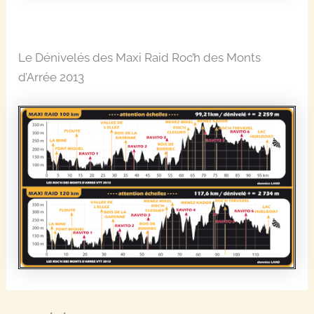
Le Dénivelés des Maxi Raid Roc’h des Monts
d’Arrée 2013