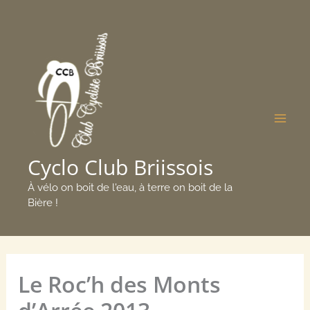
Aller
Mai
au
Men
contenu
Cyclo Club Briissois
À vélo on boit de l'eau, à terre on boit de la
Bière !
Le Roc’h des Monts